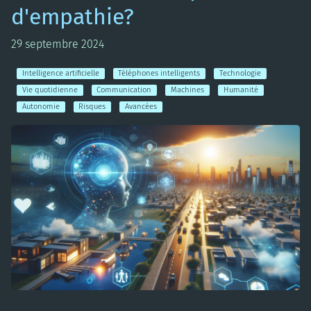
d'empathie?
29 septembre 2024
Intelligence artificielle
Téléphones intelligents
Technologie
Vie quotidienne
Communication
Machines
Humanité
Autonomie
Risques
Avancées