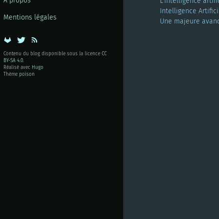
À propos
L'intelligence arti
Intelligence Artif
Mentions légales
Une majeure avancée
Contenu du blog disponible sous la licence
CC
BY-SA 4.0
.
Réalisé avec
Hugo
Thème
poison