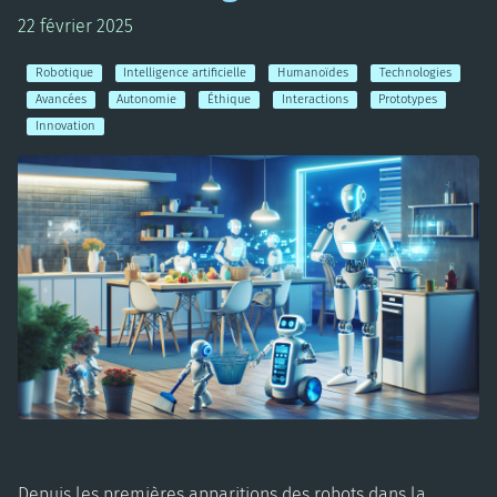
22 février 2025
Robotique
Intelligence artificielle
Humanoïdes
Technologies
Avancées
Autonomie
Éthique
Interactions
Prototypes
Innovation
Depuis les premières apparitions des robots dans la