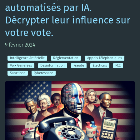
automatisés par IA.
Décrypter leur influence sur
votre vote.
9 février 2024
Intelligence Artificielle
Règlementation
Appels Téléphoniques
Voix Générées
Désinformation
Fraude
Élections
FCC
Sanctions
Cyberespace