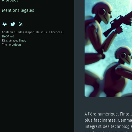
À propos
Mentions légales
Contenu du blog disponible sous la licence
CC
BY-SA 4.0
.
Réalisé avec
Hugo
Thème
poison
À l’ère numérique, l’inte
plus fascinantes, Gemma 
intégrant des technologi