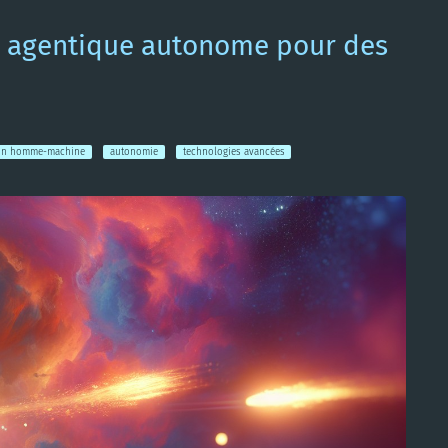
lle agentique autonome pour des
ion homme-machine
autonomie
technologies avancées