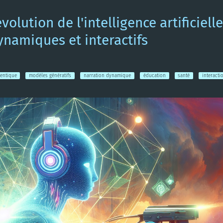
volution de l'intelligence artificie
ynamiques et interactifs
gentique
modèles génératifs
narration dynamique
éducation
santé
interact