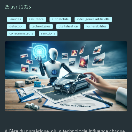
25 avril 2025
Fraudes
assurance
automobile
intelligence artificielle
détection
technologies
digitalisation
vulnérabilités
consommateurs
sanctions
À l’ère du numérique, où la technologie influence chaque