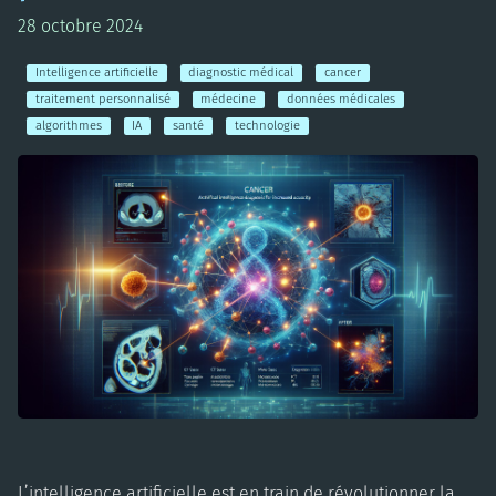
28 octobre 2024
Intelligence artificielle
diagnostic médical
cancer
traitement personnalisé
médecine
données médicales
algorithmes
IA
santé
technologie
L’intelligence artificielle est en train de révolutionner la