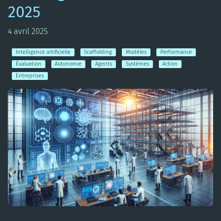
2025
4 avril 2025
Intelligence artificielle
Scaffolding
Modèles
Performance
Évaluation
Autonomie
Agents
Systèmes
Action
Entreprises