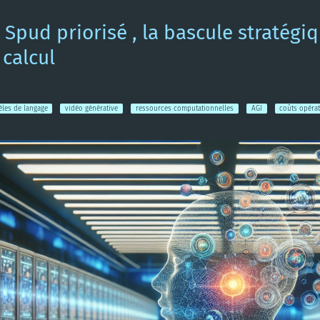
, Spud priorisé , la bascule stratégi
 calcul
les de langage
vidéo générative
ressources computationnelles
AGI
coûts opéra