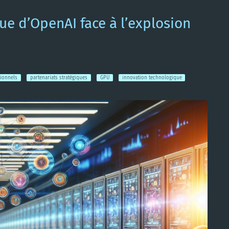
que d’OpenAI face à l’explosion
tionnels
partenariats stratégiques
GPU
innovation technologique