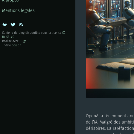
À propos
Mentions légales
Contenu du blog disponible sous la licence
CC
BY-SA 4.0
.
Réalisé avec
Hugo
Thème
poison
OpenAI a récemment annon
de l’IA. Malgré des ambit
dérisoires. La raréfacti